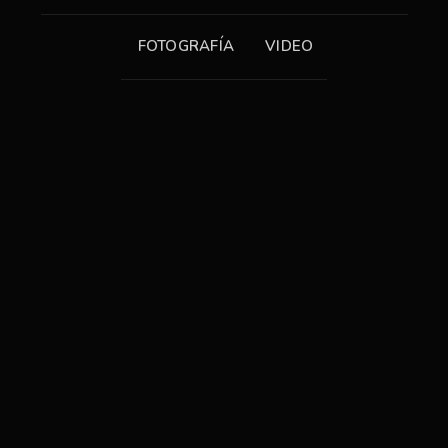
FOTOGRAFÍA
VIDEO
3
OIM – SecurityBriefing
0
DURAGAS POLLPOTENCIAL